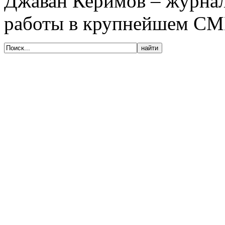
Джаван Керимов – журнал
работы в крупнейшем С
© 2005-2020, Издательский дом «Имидж-
Медиа»
127018, г. Москва, ул. Полковая, д. 3, стр.
6, оф. 305
Тел. (495) 540-52-76